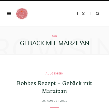
F
X
a
(
c
T
e
w
b
i
o
t
ROWSI
o
t
k
e
TAG
r
GEBÄCK MIT MARZIPAN
)
ALLGEMEIN
Bobbes Rezept – Gebäck mit
Marzipan
19. AUGUST 2019