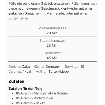
Füße die bei diesem Gebäck entstehen. Füllen kann man
diese nach eigenem Geschmack – entweder mit einer
einfachen Ganache, mit Marmelade, oder mit einer
Buttercreme.
Vorbereitungszeit
Minuten
20
Min.
Zubereitungszeit
Minuten
25
Min.
Gesamtzeit
Minuten
45
Min.
Gericht:
Cake
Küche:
Germany
Servings:
10
Calories:
1
kcal
Author:
Torten-Liebe
Zutaten
Zutaten für den Teig
85
Gramm
Mandeln ohne Schale
85
Gramm
Puderzucker
85
Gramm
Zucker