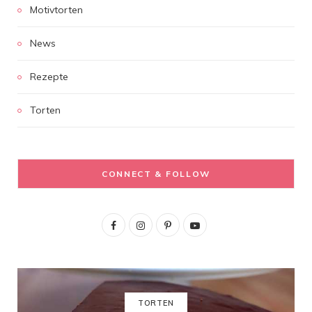
Motivtorten
News
Rezepte
Torten
CONNECT & FOLLOW
F
I
P
Y
a
n
i
o
c
s
n
u
e
t
t
T
TORTEN