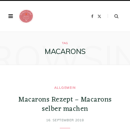
F
X
a
(
c
T
e
w
b
i
o
t
ROWSI
o
t
k
e
TAG
r
MACARONS
)
ALLGEMEIN
Macarons Rezept – Macarons
selber machen
16. SEPTEMBER 2018