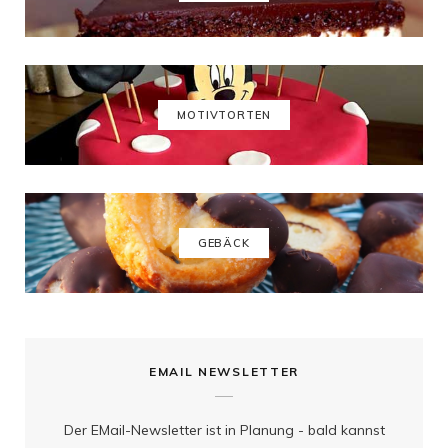
b
a
e
u
o
g
r
b
o
r
e
e
k
a
s
MOTIVTORTEN
m
t
GEBÄCK
EMAIL NEWSLETTER
Der EMail-Newsletter ist in Planung - bald kannst