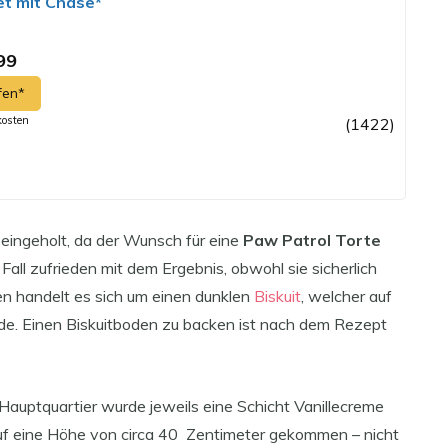
et mit Chase*
99
fen*
kosten
(1422)
g eingeholt, da der Wunsch für eine
Paw Patrol Torte
Fall zufrieden mit dem Ergebnis, obwohl sie sicherlich
n handelt es sich um einen dunklen
Biskuit
, welcher auf
de. Einen Biskuitboden zu backen ist nach dem Rezept
auptquartier wurde jeweils eine Schicht Vanillecreme
auf eine Höhe von circa 40 Zentimeter gekommen – nicht