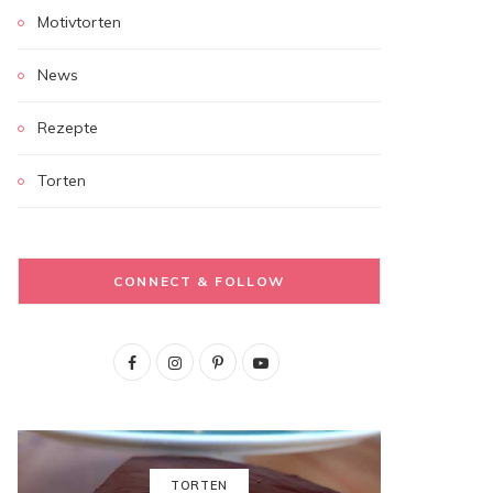
Motivtorten
News
Rezepte
Torten
CONNECT & FOLLOW
F
I
P
Y
a
n
i
o
c
s
n
u
e
t
t
T
TORTEN