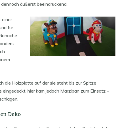
n dennoch äußerst beeindruckend.
 einer
und für
r Ganache
sonders
ich
einem
h die Holzplatte auf der sie steht bis zur Spitze
rde eingedeckt, hier kam jedoch Marzipan zum Einsatz –
eschlagen.
hen Deko