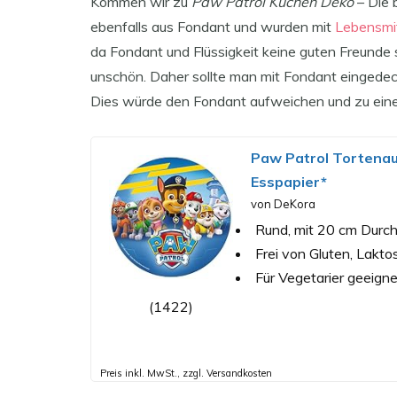
Kommen wir zu
Paw Patrol Kuchen Deko
– Die 
ebenfalls aus Fondant und wurden mit
Lebensmit
da Fondant und Flüssigkeit keine guten Freunde s
unschön. Daher sollte man mit Fondant eingedec
Dies würde den Fondant aufweichen und zu eine
Paw Patrol Tortenauf
Esspapier*
von DeKora
Rund, mit 20 cm Durch
Frei von Gluten, Lakt
Für Vegetarier geeigne
(1422)
Preis inkl. MwSt., zzgl. Versandkosten