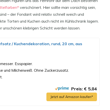
beiden Figuren uns das Fernrohr auf dem Dach bestehen
telfarben*
verschönert. Hier sollte man vorsichtig sein,
ind – der Fondant wird relativ schnell weich und
kte Torten und Kuchen auch nicht im Kühlschrank lagern.
r unschönen klebrigen Schicht werden lassen.
satz / Kuchendekoration, rund, 20 cm, aus
messer. Esspapier.
ose und Milcheiweiß. Ohne Zuckerzusatz.
t.
Preis: € 5,84
Jetzt auf Amazon kaufen*