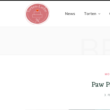
News
Torten
B
MO
Paw P
3. 