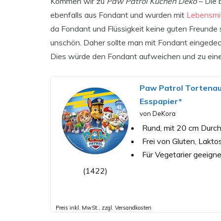
Kommen wir zu
Paw Patrol Kuchen Deko
– Die 
ebenfalls aus Fondant und wurden mit
Lebensmit
da Fondant und Flüssigkeit keine guten Freunde s
unschön. Daher sollte man mit Fondant eingedec
Dies würde den Fondant aufweichen und zu eine
Paw Patrol Tortenauf
Esspapier*
von DeKora
Rund, mit 20 cm Durch
Frei von Gluten, Lakt
Für Vegetarier geeigne
(1422)
Preis inkl. MwSt., zzgl. Versandkosten