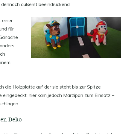
n dennoch äußerst beeindruckend.
 einer
und für
r Ganache
sonders
ich
einem
h die Holzplatte auf der sie steht bis zur Spitze
rde eingedeckt, hier kam jedoch Marzipan zum Einsatz –
eschlagen.
hen Deko