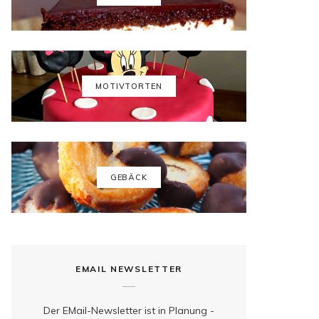
b
a
e
u
o
g
r
b
o
r
e
e
k
a
s
MOTIVTORTEN
m
t
GEBÄCK
EMAIL NEWSLETTER
Der EMail-Newsletter ist in Planung -