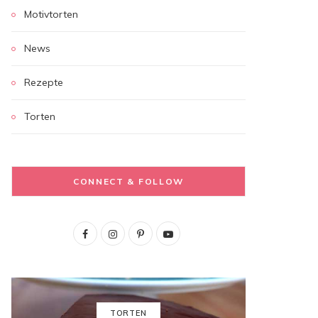
Motivtorten
News
Rezepte
Torten
CONNECT & FOLLOW
F
I
P
Y
a
n
i
o
c
s
n
u
e
t
t
T
TORTEN