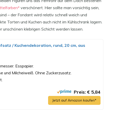
beiden Figuren uns das Fernrohr auf dem Dach bestehen
telfarben*
verschönert. Hier sollte man vorsichtig sein,
ind – der Fondant wird relativ schnell weich und
kte Torten und Kuchen auch nicht im Kühlschrank lagern.
r unschönen klebrigen Schicht werden lassen.
satz / Kuchendekoration, rund, 20 cm, aus
messer. Esspapier.
ose und Milcheiweiß. Ohne Zuckerzusatz.
t.
Preis: € 5,84
Jetzt auf Amazon kaufen*