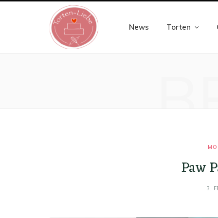
News
Torten
B
MO
Paw P
3. 