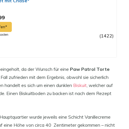
et mit Chase*
99
fen*
kosten
(1422)
g eingeholt, da der Wunsch für eine
Paw Patrol Torte
Fall zufrieden mit dem Ergebnis, obwohl sie sicherlich
n handelt es sich um einen dunklen
Biskuit
, welcher auf
de. Einen Biskuitboden zu backen ist nach dem Rezept
auptquartier wurde jeweils eine Schicht Vanillecreme
auf eine Höhe von circa 40 Zentimeter gekommen – nicht