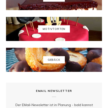
b
a
e
u
o
g
r
b
o
r
e
e
k
a
s
MOTIVTORTEN
m
t
GEBÄCK
EMAIL NEWSLETTER
Der EMail-Newsletter ist in Planung - bald kannst