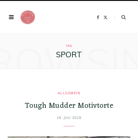
F
X
a
(
c
T
e
w
b
i
o
t
ROWSI
o
t
k
e
TAG
r
SPORT
)
ALLGEMEIN
Tough Mudder Motivtorte
16. JULI 2018