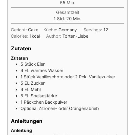
Minuten
55
Min.
Gesamtzeit
Stunde
Minuten
1
Std.
20
Min.
Gericht:
Cake
Küche:
Germany
Servings:
12
Calories:
1
kcal
Author:
Torten-Liebe
Zutaten
Zutaten
5
Stück
Eier
4
EL
warmes Wasser
1
Stück
Vanilleschote oder 2 Pck. Vanillezucker
5
EL
Zucker
4
EL
Mehl
5
EL
Speisestärke
1
Päckchen
Backpulver
Optional
Zitronen- oder Orangenabrieb
Anleitungen
Anleitung