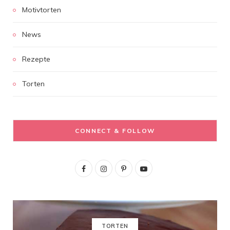
Motivtorten
News
Rezepte
Torten
CONNECT & FOLLOW
F
I
P
Y
a
n
i
o
c
s
n
u
e
t
t
T
TORTEN