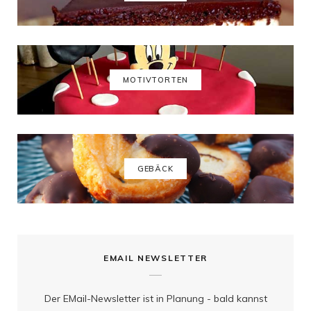
b
a
e
u
o
g
r
b
o
r
e
e
k
a
s
MOTIVTORTEN
m
t
GEBÄCK
EMAIL NEWSLETTER
Der EMail-Newsletter ist in Planung - bald kannst