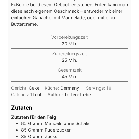
Füße die bei diesem Gebäck entstehen. Füllen kann man
diese nach eigenem Geschmack – entweder mit einer
einfachen Ganache, mit Marmelade, oder mit einer
Buttercreme.
Vorbereitungszeit
Minuten
20
Min.
Zubereitungszeit
Minuten
25
Min.
Gesamtzeit
Minuten
45
Min.
Gericht:
Cake
Küche:
Germany
Servings:
10
Calories:
1
kcal
Author:
Torten-Liebe
Zutaten
Zutaten für den Teig
85
Gramm
Mandeln ohne Schale
85
Gramm
Puderzucker
85
Gramm
Zucker