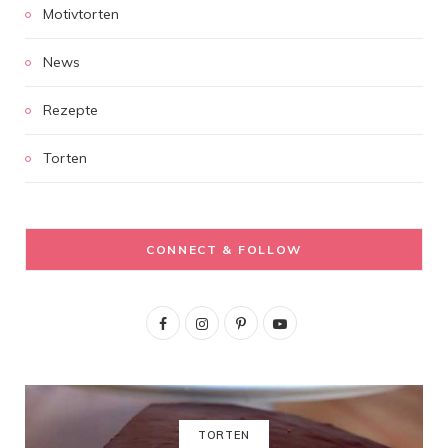
Motivtorten
News
Rezepte
Torten
CONNECT & FOLLOW
F
I
P
Y
a
n
i
o
c
s
n
u
e
t
t
T
TORTEN