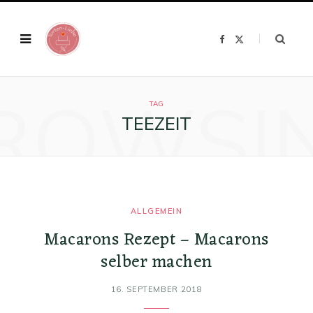
F
X
a
(
c
T
e
w
b
i
o
t
ROWSI
o
t
k
e
TAG
r
TEEZEIT
)
ALLGEMEIN
Macarons Rezept – Macarons
selber machen
16. SEPTEMBER 2018