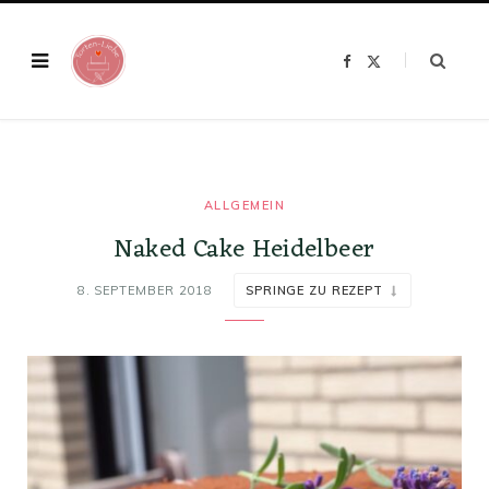
F
X
a
(
c
T
e
w
b
i
o
t
o
t
k
e
r
)
ALLGEMEIN
Naked Cake Heidelbeer
8. SEPTEMBER 2018
SPRINGE ZU REZEPT