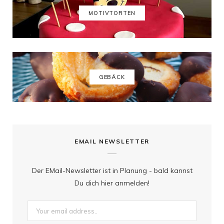
k
a
s
MOTIVTORTEN
m
t
GEBÄCK
EMAIL NEWSLETTER
Der EMail-Newsletter ist in Planung - bald kannst
Du dich hier anmelden!