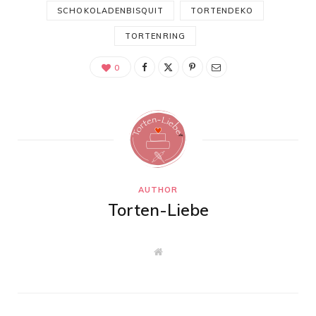
SCHOKOLADENBISQUIT
TORTENDEKO
TORTENRING
0
AUTHOR
Torten-Liebe
W
e
b
s
i
t
e