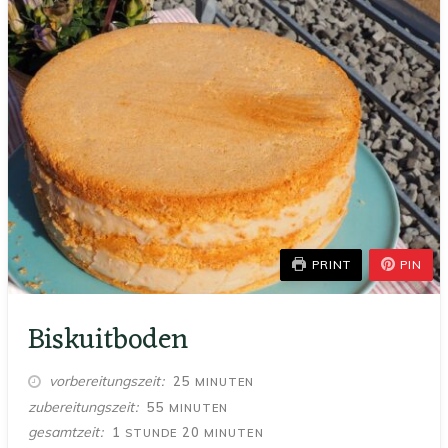
PRINT
PIN
Biskuitboden
MINUTEN
vorbereitungszeit
25
MINUTEN
MINUTEN
zubereitungszeit
55
MINUTEN
STUNDE
MINUTEN
gesamtzeit
1
20
STUNDE
MINUTEN