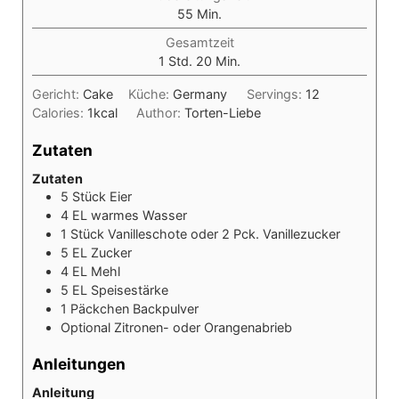
Minuten
55
Min.
Gesamtzeit
Stunde
Minuten
1
Std.
20
Min.
Gericht:
Cake
Küche:
Germany
Servings:
12
Calories:
1
kcal
Author:
Torten-Liebe
Zutaten
Zutaten
5
Stück
Eier
4
EL
warmes Wasser
1
Stück
Vanilleschote oder 2 Pck. Vanillezucker
5
EL
Zucker
4
EL
Mehl
5
EL
Speisestärke
1
Päckchen
Backpulver
Optional
Zitronen- oder Orangenabrieb
Anleitungen
Anleitung