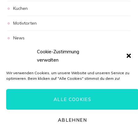
Kuchen
Motivtorten
News
Cookie-Zustimmung
Rezepte
verwalten
Torten
Wir verwenden Cookies, um unsere Website und unseren Service zu
optimieren. Beim klicken auf "Alle Cookies" stimmst du dem zu!
CONNECT & FOLLOW
ALLE COOKIES
F
I
P
Y
ABLEHNEN
a
n
i
o