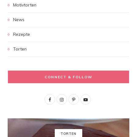
Motivtorten
News
Rezepte
Torten
CONNECT & FOLLOW
F
I
P
Y
a
n
i
o
c
s
n
u
e
t
t
T
TORTEN