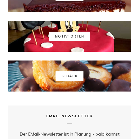
b
a
e
u
o
g
r
b
o
r
e
e
k
a
s
MOTIVTORTEN
m
t
GEBÄCK
EMAIL NEWSLETTER
Der EMail-Newsletter ist in Planung - bald kannst