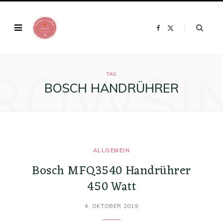
F
X
a
(
c
T
e
w
b
i
o
t
ROWSI
o
t
k
e
TAG
r
BOSCH HANDRÜHRER
)
ALLGEMEIN
Bosch MFQ3540 Handrührer
450 Watt
4. OKTOBER 2019