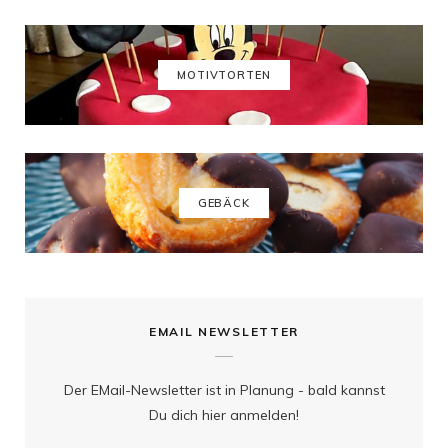
o
g
r
b
o
r
e
e
k
a
s
MOTIVTORTEN
m
t
GEBÄCK
EMAIL NEWSLETTER
Der EMail-Newsletter ist in Planung - bald kannst
Du dich hier anmelden!