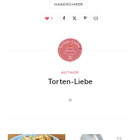
HANDRÜHRER
0
AUTHOR
Torten-Liebe
W
e
b
s
i
t
e