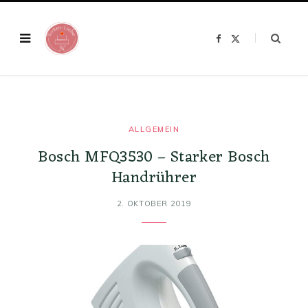
F
X
a
(
c
T
e
w
b
i
o
t
o
t
k
e
r
)
ALLGEMEIN
Bosch MFQ3530 – Starker Bosch
Handrührer
2. OKTOBER 2019