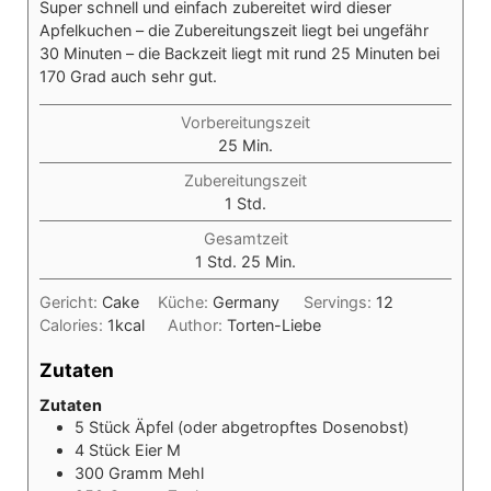
Super schnell und einfach zubereitet wird dieser
Apfelkuchen – die Zubereitungszeit liegt bei ungefähr
30 Minuten – die Backzeit liegt mit rund 25 Minuten bei
170 Grad auch sehr gut.
Vorbereitungszeit
Minuten
25
Min.
Zubereitungszeit
Stunde
1
Std.
Gesamtzeit
Stunde
Minuten
1
Std.
25
Min.
Gericht:
Cake
Küche:
Germany
Servings:
12
Calories:
1
kcal
Author:
Torten-Liebe
Zutaten
Zutaten
5
Stück
Äpfel (oder abgetropftes Dosenobst)
4
Stück
Eier M
300
Gramm
Mehl