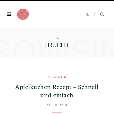
F
X
a
(
c
T
e
w
b
i
o
t
ROWSI
o
t
k
e
TAG
r
FRUCHT
)
ALLGEMEIN
Apfelkuchen Rezept – Schnell
und einfach
22. JULI 2018