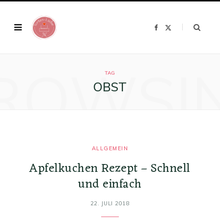
F
X
a
(
c
T
e
w
b
i
o
t
ROWSI
o
t
k
e
TAG
r
OBST
)
ALLGEMEIN
Apfelkuchen Rezept – Schnell
und einfach
22. JULI 2018