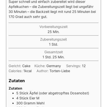
Super schnell und einfach zubereitet wird dieser
Apfelkuchen – die Zubereitungszeit liegt bei ungefähr
30 Minuten – die Backzeit liegt mit rund 25 Minuten bei
170 Grad auch sehr gut.
Vorbereitungszeit
Minuten
25
Min.
Zubereitungszeit
Stunde
1
Std.
Gesamtzeit
Stunde
Minuten
1
Std.
25
Min.
Gericht:
Cake
Küche:
Germany
Servings:
12
Calories:
1
kcal
Author:
Torten-Liebe
Zutaten
Zutaten
5
Stück
Äpfel (oder abgetropftes Dosenobst)
4
Stück
Eier M
300
Gramm
Mehl