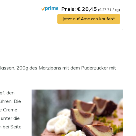
Preis: € 20,45
(€ 27,71 / kg)
Jetzt auf Amazon kaufen*
 lassen. 200g des Marzipans mit dem Puderzucker mit
gf. den
ühren. Die
ie Creme
 unter die
 bei Seite