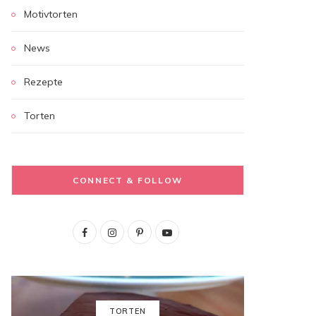
Motivtorten
News
Rezepte
Torten
CONNECT & FOLLOW
F
I
P
Y
a
n
i
o
c
s
n
u
e
t
t
T
TORTEN