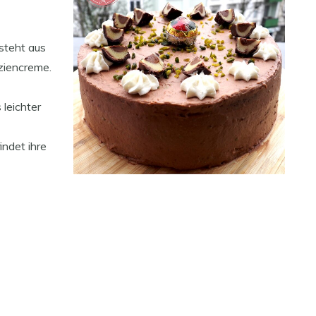
esteht aus
ziencreme.
 leichter
ndet ihre