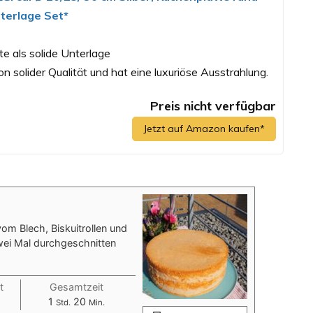
terlage Set*
e als solide Unterlage
on solider Qualität und hat eine luxuriöse Ausstrahlung.
Preis nicht verfügbar
Jetzt auf Amazon kaufen*
vom Blech, Biskuitrollen und
wei Mal durchgeschnitten
t
Gesamtzeit
Stunde
Minuten
1
20
Std.
Min.