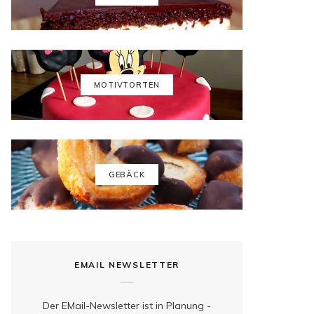
b
a
e
u
o
g
r
b
o
r
e
e
k
a
s
MOTIVTORTEN
m
t
GEBÄCK
EMAIL NEWSLETTER
Der EMail-Newsletter ist in Planung -