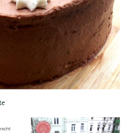
te
nicht