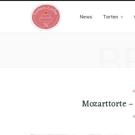
News
Torten
B
A
Mozarttorte –
9