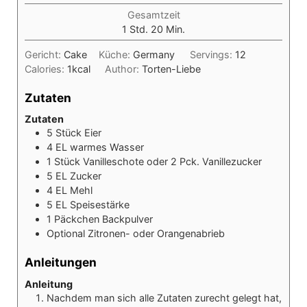
Gesamtzeit
Stunde
Minuten
1
Std.
20
Min.
Gericht:
Cake
Küche:
Germany
Servings:
12
Calories:
1
kcal
Author:
Torten-Liebe
Zutaten
Zutaten
5
Stück
Eier
4
EL
warmes Wasser
1
Stück
Vanilleschote oder 2 Pck. Vanillezucker
5
EL
Zucker
4
EL
Mehl
5
EL
Speisestärke
1
Päckchen
Backpulver
Optional
Zitronen- oder Orangenabrieb
Anleitungen
Anleitung
Nachdem man sich alle Zutaten zurecht gelegt hat,