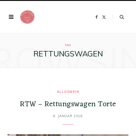
F
X
a
(
c
T
e
w
b
i
o
t
ROWSI
o
t
k
e
TAG
r
RETTUNGSWAGEN
)
ALLGEMEIN
RTW – Rettungswagen Torte
8. JANUAR 2018