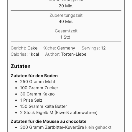
Minuten
20
Min.
Zubereitungszeit
Minuten
40
Min.
Gesamtzeit
Stunde
1
Std.
Gericht:
Cake
Küche:
Germany
Servings:
12
Calories:
1
kcal
Author:
Torten-Liebe
Zutaten
Zutaten für den Boden
250
Gramm
Mehl
100
Gramm
Zucker
30
Gramm
Kakao
1
Prise
Salz
150
Gramm
kalte Butter
2
Stück
Eigelb M (Eiweiß aufbewahren)
Zutaten für die Mousse au chocolate
300
Gramm
Zartbitter-Kuvertüre
klein gehackt