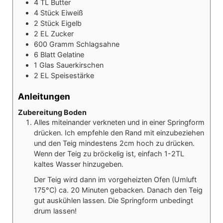
4
TL
Butter
4
Stück
Eiweiß
2
Stück
Eigelb
2
EL
Zucker
600
Gramm
Schlagsahne
6
Blatt
Gelatine
1
Glas
Sauerkirschen
2
EL
Speisestärke
Anleitungen
Zubereitung Boden
Alles miteinander verkneten und in einer Springform
drücken. Ich empfehle den Rand mit einzubeziehen
und den Teig mindestens 2cm hoch zu drücken.
Wenn der Teig zu bröckelig ist, einfach 1-2TL
kaltes Wasser hinzugeben.
Der Teig wird dann im vorgeheizten Ofen (Umluft
175°C) ca. 20 Minuten gebacken. Danach den Teig
gut auskühlen lassen. Die Springform unbedingt
drum lassen!