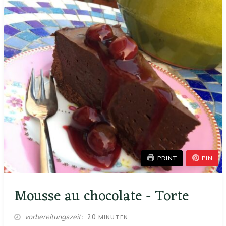
PRINT
PIN
Mousse au chocolate - Torte
MINUTEN
vorbereitungszeit
20
MINUTEN