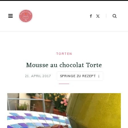
F
X
a
(
c
T
e
w
b
i
o
t
o
t
k
e
r
)
TORTEN
Mousse au chocolat Torte
21. APRIL 2017
SPRINGE ZU REZEPT