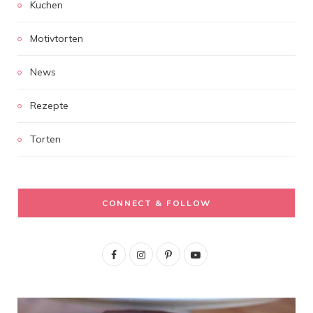
Kuchen
Motivtorten
News
Rezepte
Torten
CONNECT & FOLLOW
F
I
P
Y
a
n
i
o
c
s
n
u