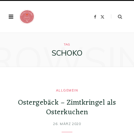
F
X
a
(
c
T
e
w
b
i
o
t
ROWSI
o
t
k
e
TAG
r
SCHOKO
)
ALLGEMEIN
Ostergebäck – Zimtkringel als
Osterkuchen
26. MÄRZ 2020