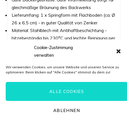
gleichmäßige Bräunung des Backwerks
Lieferumfang: 1 x Springform mit Flachboden (ca. Ø
26 x 6,5 cm) - in guter Qualität von Zenker
Material: Stahlblech mit Antihaftbeschichtung -
hitzebeständig bis 230°C und leichte Reinigung per
Hand
Cookie-Zustimmung
Made in Germany - Herstellergarantie 5 Jahre. Die
verwalten
Garantiebedingungen finden Sie unter "Weitere
Wir verwenden Cookies, um unsere Website und unseren Service zu
technische Informationen". Ihre gesetzlichen
optimieren. Beim klicken auf "Alle Cookies" stimmst du dem zu!
Gewährleistungsrechte bleiben davon unberührt
Preis: € 11,99
ALLE COOKIES
Jetzt auf Amazon kaufen*
Preis inkl. MwSt., zzgl. Versandkosten
ABLEHNEN