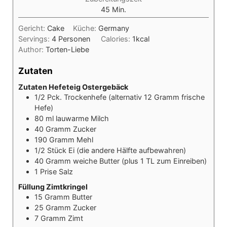
Minuten
45
Min.
Gericht:
Cake
Küche:
Germany
Servings:
4
Personen
Calories:
1
kcal
Author:
Torten-Liebe
Zutaten
Zutaten Hefeteig Ostergebäck
1/2
Pck.
Trockenhefe (alternativ 12 Gramm frische
Hefe)
80
ml
lauwarme Milch
40
Gramm
Zucker
190
Gramm
Mehl
1/2
Stück
Ei (die andere Hälfte aufbewahren)
40
Gramm
weiche Butter (plus 1 TL zum Einreiben)
1
Prise
Salz
Füllung Zimtkringel
15
Gramm
Butter
25
Gramm
Zucker
7
Gramm
Zimt