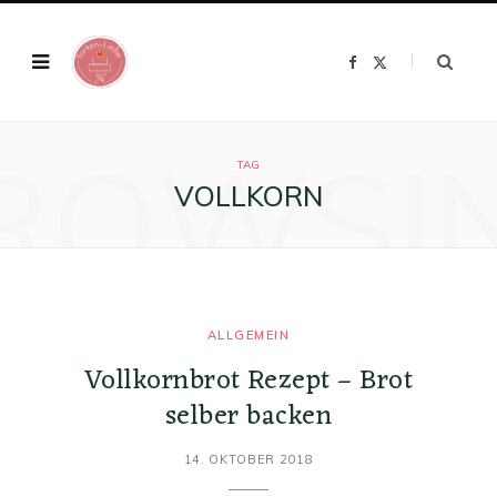
F
X
a
(
c
T
e
w
b
i
o
t
ROWSI
o
t
k
e
TAG
r
VOLLKORN
)
ALLGEMEIN
Vollkornbrot Rezept – Brot
selber backen
14. OKTOBER 2018