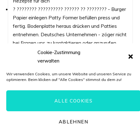
Rezepte für dich
? ???????? ?????????? ?????? ?? ???????? - Burger
Papier einlegen Patty Former befüllen press und
fertig. Bodenplatte heraus drücken und Patties
entnehmen. Deutsches Unternehmen - zöger nicht
bei Fragen uns zu kontaktieren oder anzurufen.
Qualität wie auch deine Meinung ist uns wichtig,
Cookie-Zustimmung
daher steht unser Le Flair Kundenservice jeder Zeit
verwalten
für Dich bereit
Wir verwenden Cookies, um unsere Website und unseren Service zu
optimieren. Beim klicken auf "Alle Cookies" stimmst du dem zu!
Unverb. Preisempf.: € 25,99
Du sparst: € 3,90 (-15%)
Preis: € 22,09
(€ 49,64 / kg)
ALLE COOKIES
Jetzt auf Amazon kaufen*
Preis inkl. MwSt., zzgl. Versandkosten
ABLEHNEN