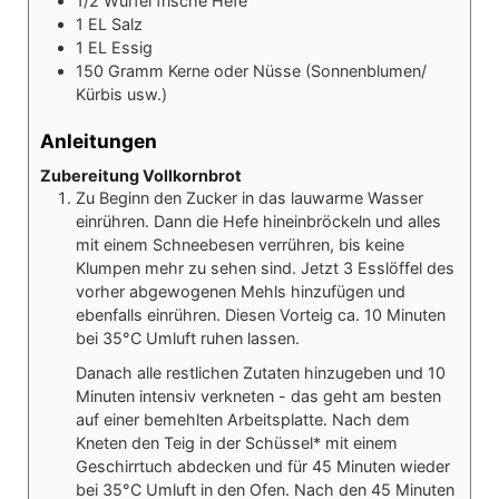
1/2
Würfel
frische Hefe
1
EL
Salz
1
EL
Essig
150
Gramm
Kerne oder Nüsse (Sonnenblumen/
Kürbis usw.)
Anleitungen
Zubereitung Vollkornbrot
Zu Beginn den Zucker in das lauwarme Wasser
einrühren. Dann die Hefe hineinbröckeln und alles
mit einem Schneebesen verrühren, bis keine
Klumpen mehr zu sehen sind. Jetzt 3 Esslöffel des
vorher abgewogenen Mehls hinzufügen und
ebenfalls einrühren. Diesen Vorteig ca. 10 Minuten
bei 35°C Umluft ruhen lassen.
Danach alle restlichen Zutaten hinzugeben und 10
Minuten intensiv verkneten - das geht am besten
auf einer bemehlten Arbeitsplatte. Nach dem
Kneten den Teig in der Schüssel* mit einem
Geschirrtuch abdecken und für 45 Minuten wieder
bei 35°C Umluft in den Ofen. Nach den 45 Minuten