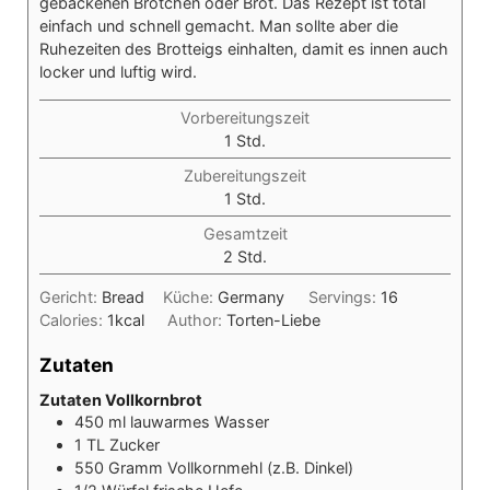
gebackenen Brötchen oder Brot. Das Rezept ist total
einfach und schnell gemacht. Man sollte aber die
Ruhezeiten des Brotteigs einhalten, damit es innen auch
locker und luftig wird.
Vorbereitungszeit
Stunde
1
Std.
Zubereitungszeit
Stunde
1
Std.
Gesamtzeit
Stunden
2
Std.
Gericht:
Bread
Küche:
Germany
Servings:
16
Calories:
1
kcal
Author:
Torten-Liebe
Zutaten
Zutaten Vollkornbrot
450
ml
lauwarmes Wasser
1
TL
Zucker
550
Gramm
Vollkornmehl (z.B. Dinkel)