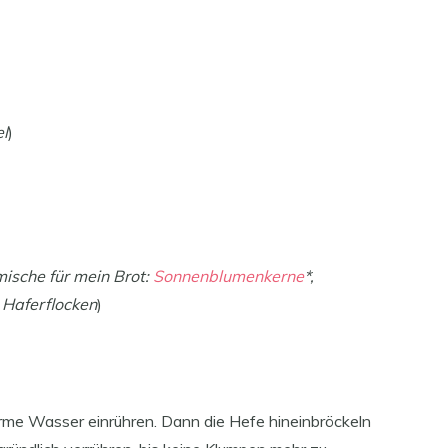
el
)
mische für mein Brot:
Sonnenblumenkerne
*,
 Haferflocken
)
rme Wasser einrühren. Dann die Hefe hineinbröckeln