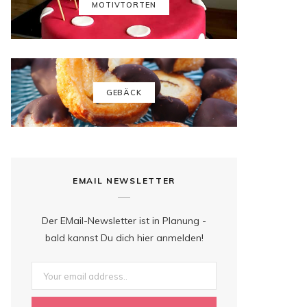
k
a
s
MOTIVTORTEN
m
t
GEBÄCK
EMAIL NEWSLETTER
Der EMail-Newsletter ist in Planung -
bald kannst Du dich hier anmelden!