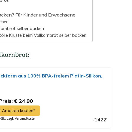
brot:
acken? Für Kinder und Erwachsene
schen
lkornbrot selber backen
tolle Kruste beim Vollkornbrot selber backen
lkornbrot:
ckform aus 100% BPA-freiem Platin-Silikon,
reis: € 24,90
uf Amazon kaufen*
wSt., zzgl. Versandkosten
(1422)