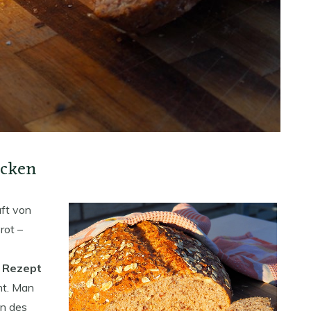
acken
uft von
rot –
t Rezept
ht. Man
en des