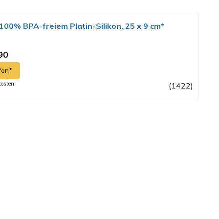
00% BPA-freiem Platin-Silikon, 25 x 9 cm*
90
fen*
kosten
(1422)