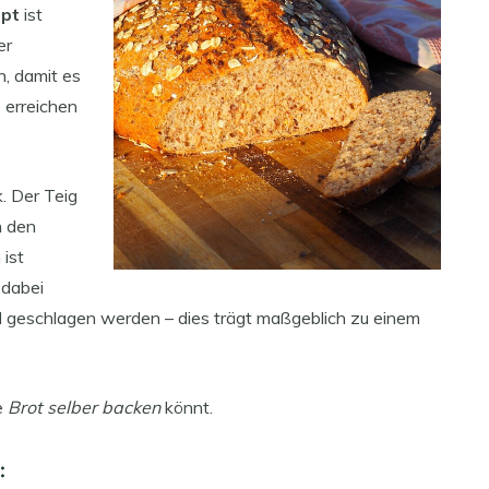
ept
ist
er
n, damit es
e erreichen
k. Der Teig
n den
 ist
 dabei
d geschlagen werden – dies trägt maßgeblich zu einem
e
Brot selber backen
könnt.
: