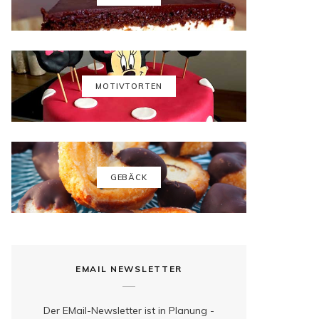
b
a
e
u
o
g
r
b
o
r
e
e
k
a
s
MOTIVTORTEN
m
t
GEBÄCK
EMAIL NEWSLETTER
Der EMail-Newsletter ist in Planung -