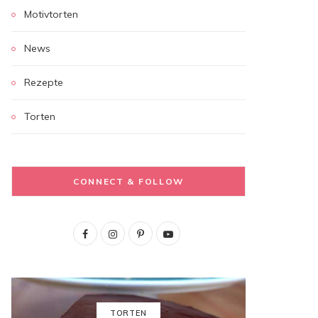
Motivtorten
News
Rezepte
Torten
CONNECT & FOLLOW
F
I
P
Y
a
n
i
o
c
s
n
u
e
t
t
T
TORTEN