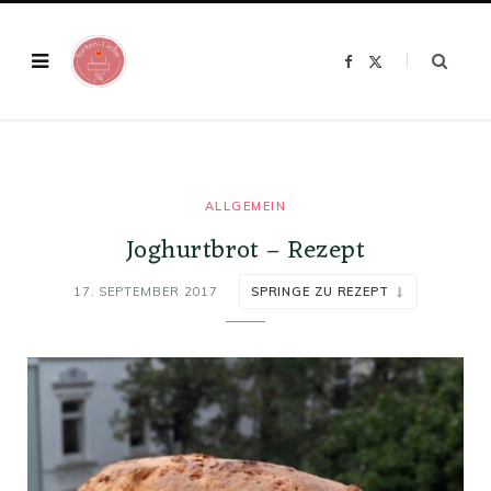
F
X
a
(
c
T
e
w
b
i
o
t
o
t
k
e
r
)
ALLGEMEIN
Joghurtbrot – Rezept
17. SEPTEMBER 2017
SPRINGE ZU REZEPT