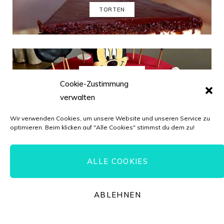
e
t
t
T
TORTEN
b
a
e
u
o
g
r
b
o
r
e
e
k
a
s
MOTIVTORTEN
Cookie-Zustimmung
m
t
verwalten
Wir verwenden Cookies, um unsere Website und unseren Service zu
optimieren. Beim klicken auf "Alle Cookies" stimmst du dem zu!
GEBÄCK
ALLE COOKIES
ABLEHNEN
EMAIL NEWSLETTER