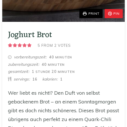
PRINT
PIN
Joghurt Brot
5
FROM
2
VOTES
MINUTEN
vorbereitungszeit
40
MINUTEN
MINUTEN
zubereitungszeit
40
MINUTEN
STUNDE
MINUTEN
gesamtzeit
1
20
STUNDE
MINUTEN
servings
kalorien
16
1
Wer liebt es nicht!? Den Duft von selbst
gebackenem Brot – an einem Sonntagmorgen
gibt es doch nichts schöneres. Dieses Brot passt
übrigens auch perfekt zu einem Quark-Chili