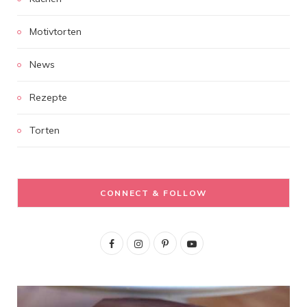
Motivtorten
News
Rezepte
Torten
CONNECT & FOLLOW
F
I
P
Y
a
n
i
o
c
s
n
u