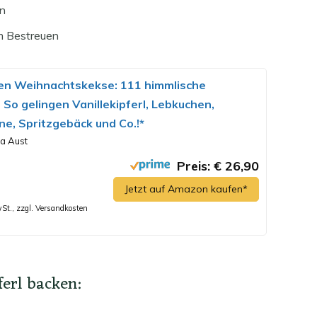
en
m Bestreuen
en Weihnachtskekse: 111 himmlische
 So gelingen Vanillekipferl, Lebkuchen,
ne, Spritzgebäck und Co.!*
a Aust
Preis: € 26,90
Jetzt auf Amazon kaufen*
wSt., zzgl. Versandkosten
ferl backen: