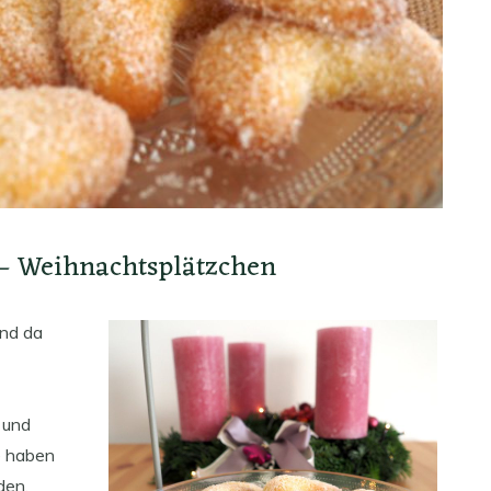
 – Weihnachtsplätzchen
und da
 und
e haben
den.