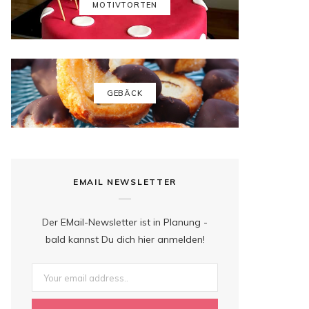
k
a
s
MOTIVTORTEN
m
t
GEBÄCK
EMAIL NEWSLETTER
Der EMail-Newsletter ist in Planung -
bald kannst Du dich hier anmelden!