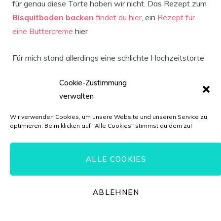
für genau diese Torte haben wir nicht. Das Rezept zum
Bisquitboden backen
findet du hier
, ein
Rezept für
eine Buttercreme
hier
Für mich stand allerdings eine schlichte Hochzeitstorte
an. Die Vorgabe war nur, dass diese in einem alt-rosa
Cookie-Zustimmung
Farbton verziert werden soll. Für den Inhalt wurden
verwalten
jeweils verschiedene Geschmacksrichtungen
gewünscht. Die unterste Etage ist mit einer Himbeer-
Wir verwenden Cookies, um unsere Website und unseren Service zu
optimieren. Beim klicken auf "Alle Cookies" stimmst du dem zu!
Quark-Creme gefüllt, in der Mitte befindet sich eine
Joghurt-Zitronen-Creme und in der obersten Etage
befindet sich eine Heidelbeer-Joghurt-Creme.
ALLE COOKIES
Damit der äußere Rand sauber und einheitlich aussieht,
ABLEHNEN
wird der äußerste Rand eines jeden Bodens mit einer
weißen/hellen Buttercreme bespritzt. Hierzu wähle ich