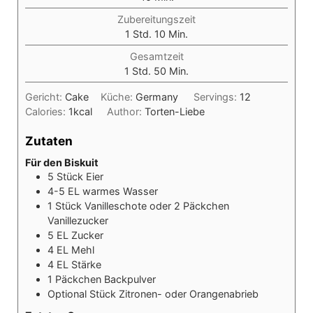
Zubereitungszeit
Stunde
Minuten
1
Std.
10
Min.
Gesamtzeit
Stunde
Minuten
1
Std.
50
Min.
Gericht:
Cake
Küche:
Germany
Servings:
12
Calories:
1
kcal
Author:
Torten-Liebe
Zutaten
Für den Biskuit
5
Stück
Eier
4-5
EL
warmes Wasser
1
Stück
Vanilleschote oder 2 Päckchen
Vanillezucker
5
EL
Zucker
4
EL
Mehl
4
EL
Stärke
1
Päckchen
Backpulver
Optional
Stück
Zitronen- oder Orangenabrieb